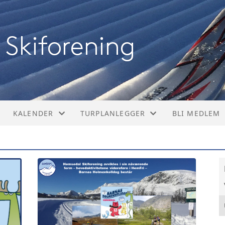
KALENDER
TURPLANLEGGER
BLI MEDLEM
KALENDER
TORSDAGSMELDINGEN
LISTE
TORSDAGSMELDINGEN KOPI
LØYPEKART
LØYPE OG TURBESKRIVELSER