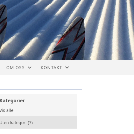
OM OSS
KONTAKT
ARRANGEMENTER
KONTAKT
ROLLER, ANSVAR OG SAMARBEID
STYRET
Kategorier
Vis alle
FORMÅL OG VEDTEKTER
Uten kategori (7)
HISTORIE