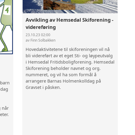
STATUS LØYPEKJØRING
Avvikling av Hemsedal Skiforening -
LANGRENNSBUSSEN
videreføring
23.10.23 02:00
RASTEPLASSER
av Finn Solbakken
Hovedaktivitetene til skiforeningen vil nå
bli videreført av et eget Sti- og løypeutvalg
SERVERINGSSTEDER
i Hemsedal Fritidsboligforening. Hemsedal
Skiforening beholder navnet og org.
VÆRVARSEL
nummeret, og vil ha som formål å
arrangere Barnas Holmenkolldag på
 barn
SMØRETIPS
Gravset i påsken.
ldag
FJELLVETTREGLENE
 når
eter.